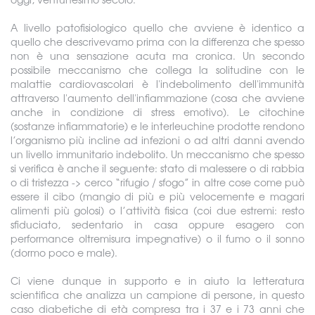
A livello patofisiologico quello che avviene è identico a
quello che descrivevamo prima con la differenza che spesso
non è una sensazione acuta ma cronica. Un secondo
possibile meccanismo che collega la solitudine con le
malattie cardiovascolari è l'indebolimento dell'immunità
attraverso l'aumento dell'infiammazione (cosa che avviene
anche in condizione di stress emotivo). Le citochine
(sostanze infiammatorie) e le interleuchine prodotte rendono
l’organismo più incline ad infezioni o ad altri danni avendo
un livello immunitario indebolito. Un meccanismo che spesso
si verifica è anche il seguente: stato di malessere o di rabbia
o di tristezza -> cerco “rifugio / sfogo” in altre cose come può
essere il cibo (mangio di più e più velocemente e magari
alimenti più golosi) o l’attività fisica (coi due estremi: resto
sfiduciato, sedentario in casa oppure esagero con
performance oltremisura impegnative) o il fumo o il sonno
(dormo poco e male).
Ci viene dunque in supporto e in aiuto la letteratura
scientifica che analizza un campione di persone, in questo
caso diabetiche di età compresa tra i 37 e i 73 anni che