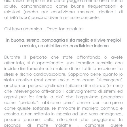
allo stesso tempo un fattore di peggioramento della nostra
salute, comprendendo come buone frequentazioni e
relazioni (anche per condividere momenti dedicati di
attività fisica) possono diventare risorse concrete.
Chi trova un amico… Trova tanta salute!
In buona, serena, compagnia si sta meglio e si vive meglio!
La salute, un obiettivo da condividere insieme
Durante il percorso che state affrontando o avete
affrontato, si è approfondita una tematica sensibile che
incide direttamente sulla salute di noi tutti: la relazione tra
stress e rischio cardiovascolare. Sappiamo bene quanto lo
stato emotivo (cosi come molte altre cause “stressogene”
anche non percepite) stimola il rilascio di sostanze (ormoni)
che intervengono attivando il coinvolgimento di sistemi ed
organi per far fronte a cio’ che l’organismo percepisce
come “pericolo”; abbiamo pero’ anche ben compreso
come queste sostanze, se stimolate in maniera continua e
cronica e non soltanto in risposta ad una vera emergenza,
possono causare delle alterazioni che peggiorano la
prognosi di molte malattie , comprese quelle