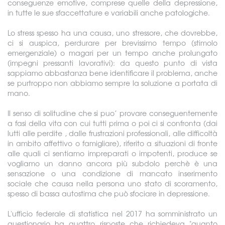
conseguenze emotive, comprese quelle della depressione,
in tutte le sue sfaccettature e variabili anche patologiche.
Lo stress spesso ha una causa, uno stressore, che dovrebbe,
ci si auspica, perdurare per brevissimo tempo (stimolo
emergenziale) o magari per un tempo anche prolungato
(impegni pressanti lavorativi): da questo punto di vista
sappiamo abbastanza bene identificare il problema, anche
se purtroppo non abbiamo sempre la soluzione a portata di
mano.
Il senso di solitudine che si puo’ provare conseguentemente
a fasi della vita con cui tutti prima o poi ci si confronta (dai
lutti alle perdite , dalle frustrazioni professionali, alle difficoltà
in ambito affettivo o famigliare), riferito a situazioni di fronte
alle quali ci sentiamo impreparati o impotenti, produce se
vogliamo un danno ancora più subdolo perchè è una
sensazione o una condizione di mancato inserimento
sociale che causa nella persona uno stato di scoramento,
spesso di bassa autostima che può sfociare in depressione.
L'ufficio federale di statistica nel 2017 ha somministrato un
questionario ha quattro risposte che richiedeva "quanto