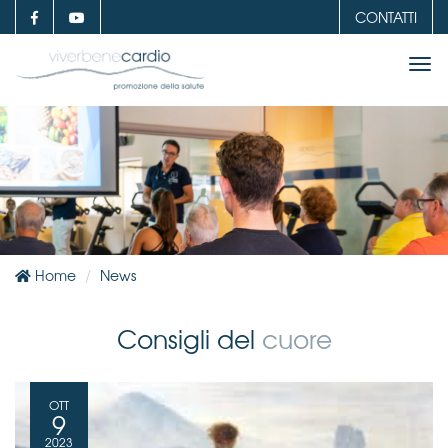
CONTATTI
Tog
nav
Home
News
Consigli del
cuore
OTT
9
2023